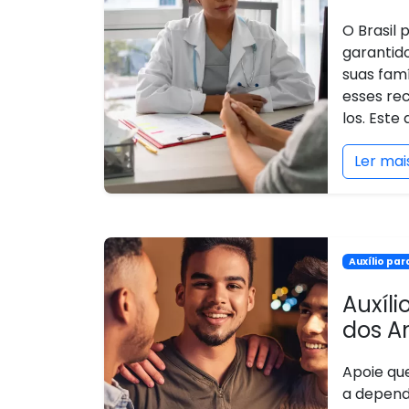
O Brasil 
garantid
suas fam
esses re
los. Este
Ler mai
Auxílio pa
Auxíl
dos A
Apoie qu
a depen