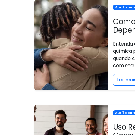
Auxílio pa
Como 
Depen
Entenda 
química 
quando c
com segu
Ler mai
Auxílio pa
Uso R