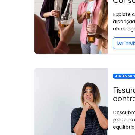
Cons
Explore 
alcançad
abordage
Ler mai
Auxílio pa
Fissur
contr
Descubra
práticas
equilíbri