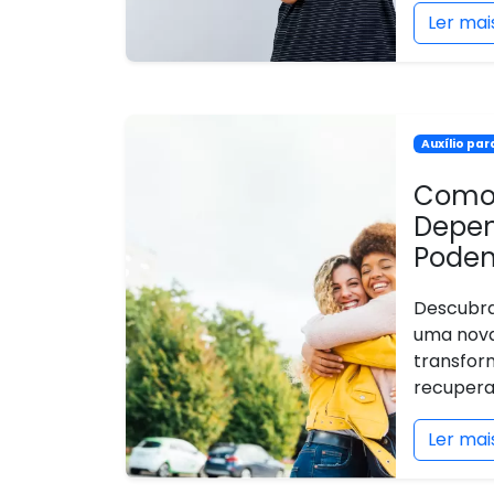
Ler mai
Auxílio pa
Como 
Depen
Podem
Descubra
uma nova
transfor
recupera
Ler mai