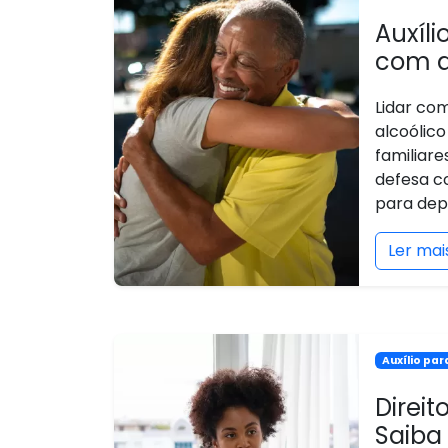
Auxíl
com a
Lidar co
alcoólic
familiar
defesa c
para dep
Ler mai
Auxílio pa
Direi
Saiba