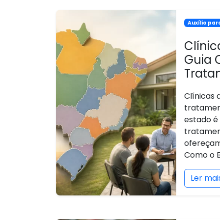
Auxílio pa
Clíni
Guia 
Trata
Clínicas
tratamen
estado é
tratamen
ofereçam
Como o Br
Ler mai