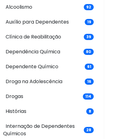
Alcoolismo
92
Auxílio para Dependentes
19
Clínica de Reabilitação
39
Dependência Química
80
Dependente Químico
61
Droga na Adolescência
16
Drogas
114
Histórias
8
Internação de Dependentes
28
Químicos