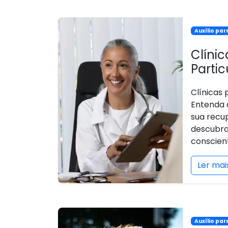
Auxílio pa
Clíni
Partic
Clínicas
Entenda 
sua recup
descubra
conscien
Ler mai
Auxílio pa