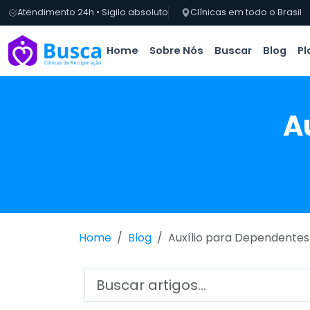
Atendimento 24h • Sigilo absoluto
Clínicas em todo o Brasil
Home
Sobre Nós
Buscar
Blog
Pl
A
Home
Blog
Auxílio para Dependentes