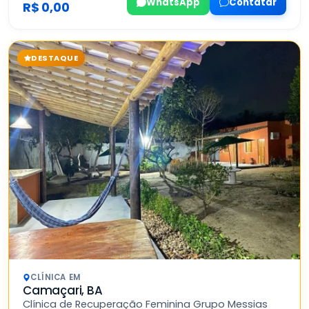
WhatsApp
Contatar
R$ 0,00
DESTAQUE
CLÍNICA EM
Camaçari, BA
Clínica de Recuperação Feminina Grupo Messias