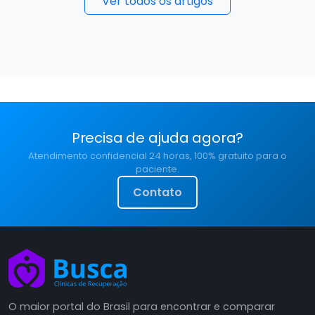
Ver todos os artigos
Precisa de ajuda agora?
Atendimento confidencial 24 horas, 100% gratuito para o
paciente.
Contato
O maior portal do Brasil para encontrar e comparar