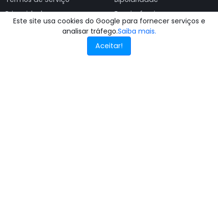
Privacidade
Esquizofrenia
Este site usa cookies do Google para fornecer serviços e
TOC
analisar tráfego.
Saiba mais.
Aceitar!
INTERNAÇÕES
Internação Voluntária
Internação Involuntária
Internação Compulsória
Remoção de Dependentes
Tratamento Masculino
Tratamento Feminino
Ver todas as clínicas
© 2025 - 2026
Busca Clínicas de Recuperação
. Todos os direitos
reservados.