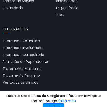
Termos de Serviço
Bipolaridade
Privacidade
Esquizofrenia
TOC
INTERNAÇÕES
Internação Voluntária
Internação Involuntária
Internação Compulsória
Remoção de Dependentes
Tratamento Masculino
Tratamento Feminino
Ver todas as clínicas
Este site usa cookies do Google para fornecer serviços e
analisar tráfego.
Saiba mais.
© 2025 - 2026
Busca Clínicas de Recuperação
. Todos os direitos
reservados.