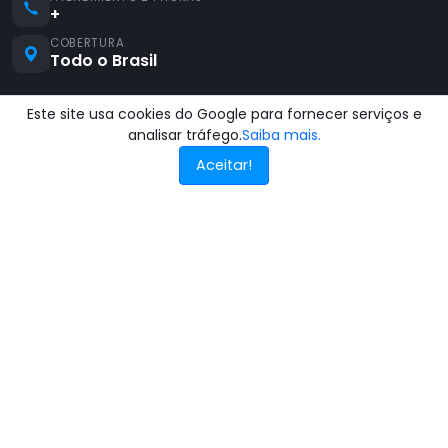
+
COBERTURA
Todo o Brasil
Este site usa cookies do Google para fornecer serviços e
analisar tráfego.
Saiba mais.
Aceitar!
INSTITUCIONAL
TRATAMENTOS
Quem somos
Dependência Química
Contato
Alcoolismo
Blog
Depressão
Depoimentos
Ansiedade
Termos de Serviço
Bipolaridade
Privacidade
Esquizofrenia
TOC