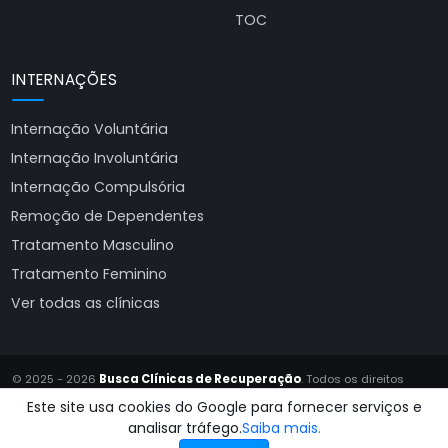
TOC
INTERNAÇÕES
Internação Voluntária
Internação Involuntária
Internação Compulsória
Remoção de Dependentes
Tratamento Masculino
Tratamento Feminino
Ver todas as clínicas
© 2025 - 2026
Busca Clínicas de Recuperação
. Todos os direitos
reservados.
Este site usa cookies do Google para fornecer serviços e
Site produzido por
Almeida Sites
analisar tráfego.
Saiba mais.