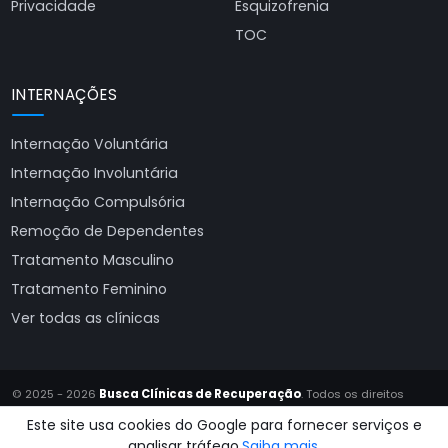
Privacidade
Esquizofrenia
TOC
INTERNAÇÕES
Internação Voluntária
Internação Involuntária
Internação Compulsória
Remoção de Dependentes
Tratamento Masculino
Tratamento Feminino
Ver todas as clínicas
© 2025 - 2026
Busca Clínicas de Recuperação
. Todos os direitos
reservados.
Este site usa cookies do Google para fornecer serviços e
Site produzido por
Almeida Sites
analisar tráfego.
Saiba mais.