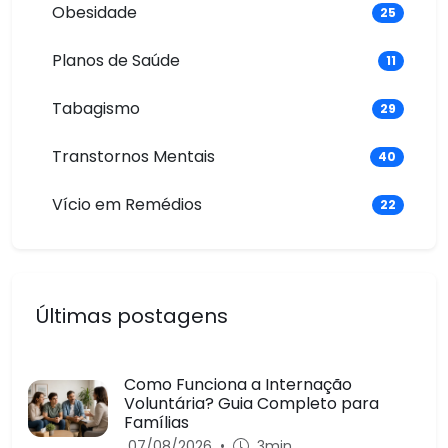
Obesidade
25
Planos de Saúde
11
Tabagismo
29
Transtornos Mentais
40
Vício em Remédios
22
Últimas postagens
Como Funciona a Internação
Voluntária? Guia Completo para
Famílias
07/08/2026
•
3min