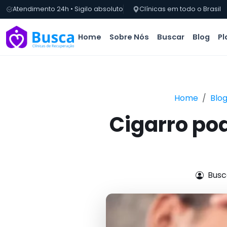
Atendimento 24h • Sigilo absoluto
Clínicas em todo o Brasil
Home
Sobre Nós
Buscar
Blog
Pl
Home
Blo
Cigarro pod
Busc