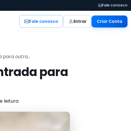
Fale conosco
Fale conosco
Entrar
Criar Conta
 para outra...
entrada para
e leitura