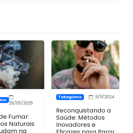
11/11/2024
Tabagismo
smo
26/05/2025
Reconquistando a
 de Fumar:
Saúde: Métodos
os Naturais
Inovadores e
judam na
Eficazes para Parar