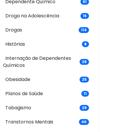
Dependente Químico
61
Droga na Adolescência
16
Drogas
114
Histórias
8
Internação de Dependentes
29
Químicos
Obesidade
25
Planos de Saúde
11
Tabagismo
29
Transtornos Mentais
40