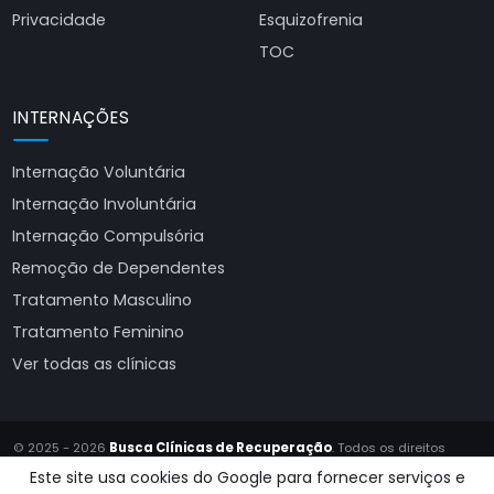
Privacidade
Esquizofrenia
TOC
INTERNAÇÕES
Internação Voluntária
Internação Involuntária
Internação Compulsória
Remoção de Dependentes
Tratamento Masculino
Tratamento Feminino
Ver todas as clínicas
© 2025 - 2026
Busca Clínicas de Recuperação
. Todos os direitos
reservados.
Este site usa cookies do Google para fornecer serviços e
Site produzido por
Almeida Sites