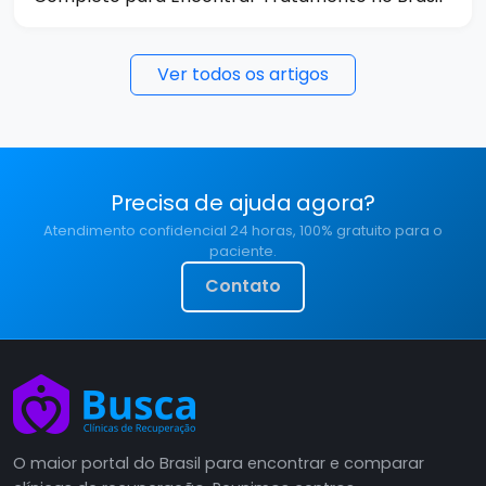
Ver todos os artigos
Precisa de ajuda agora?
Atendimento confidencial 24 horas, 100% gratuito para o
paciente.
Contato
O maior portal do Brasil para encontrar e comparar