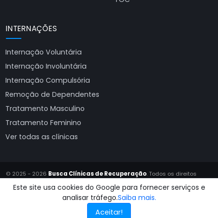
INTERNAÇÕES
Internação Voluntária
Internação Involuntária
Internação Compulsória
Remoção de Dependentes
Tratamento Masculino
Tratamento Feminino
Ver todas as clínicas
© 2025 - 2026
Busca Clínicas de Recuperação
. Todos os direitos
reservados.
Este site usa cookies do Google para fornecer serviços e
Site produzido por
Almeida Sites
analisar tráfego.
Saiba mais.
Aceitar!