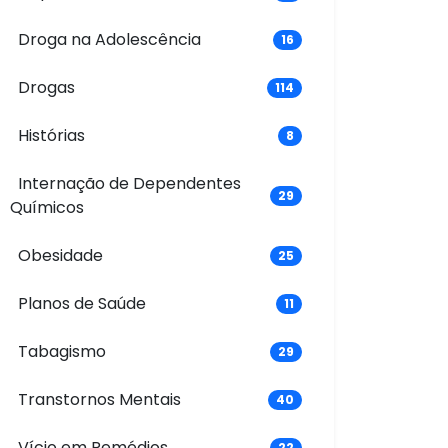
Droga na Adolescência
16
Drogas
114
Histórias
8
Internação de Dependentes
29
Químicos
Obesidade
25
Planos de Saúde
11
Tabagismo
29
Transtornos Mentais
40
Vício em Remédios
22