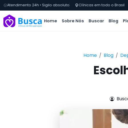
Atendimento 24h • Sigilo absoluto
Clínicas em todo o Brasil
Home
Sobre Nós
Buscar
Blog
Pl
Home
Blog
De
Escol
Busc