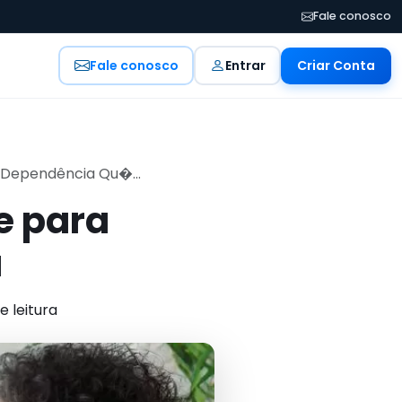
Fale conosco
Fale conosco
Entrar
Criar Conta
 Dependência Qu�...
e para
a
e leitura