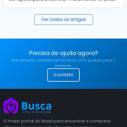
Ver todos os artigos
Precisa de ajuda agora?
Atendimento confidencial 24 horas, 100% gratuito para o
paciente.
Contato
O maior portal do Brasil para encontrar e comparar