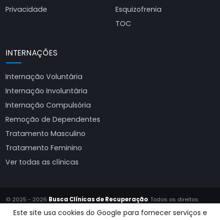
Privacidade
Esquizofrenia
TOC
INTERNAÇÕES
Internação Voluntária
Internação Involuntária
Internação Compulsória
Remoção de Dependentes
Tratamento Masculino
Tratamento Feminino
Ver todas as clínicas
© 2025 - 2026
Busca Clínicas de Recuperação
. Todos os direitos
reservados.
Este site usa cookies do Google para fornecer serviços e
Site produzido por
Almeida Sites