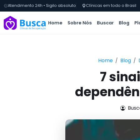
Atendimento 24h • Sigilo absoluto
Clínicas em todo o Brasil
Home
Sobre Nós
Buscar
Blog
Pl
Home
Blog
7 sina
dependênc
Busc