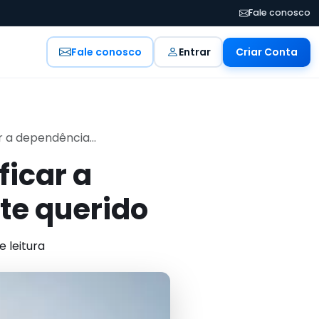
Fale conosco
Fale conosco
Entrar
Criar Conta
ar a dependência...
ficar a
te querido
e leitura