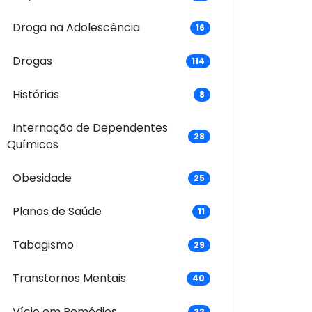
Droga na Adolescência
16
Drogas
114
Histórias
8
Internação de Dependentes
28
Químicos
Obesidade
25
Planos de Saúde
11
Tabagismo
29
Transtornos Mentais
40
Vício em Remédios
22