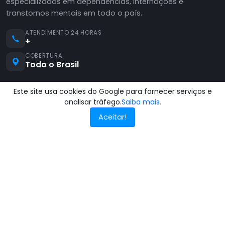
especializados em dependências, internações e
transtornos mentais em todo o país.
ATENDIMENTO 24 HORAS
+
COBERTURA
Todo o Brasil
Este site usa cookies do Google para fornecer serviços e
analisar tráfego.
Saiba mais.
Aceitar!
INSTITUCIONAL
TRATAMENTOS
Quem somos
Dependência Química
Contato
Alcoolismo
Blog
Depressão
Depoimentos
Ansiedade
Termos de Serviço
Bipolaridade
Privacidade
Esquizofrenia