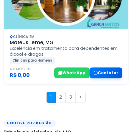
CLÍNICA EM
Mateus Leme, MG
Excelência em tratamento para dependentes em
álcool e drogas
Clínicas para Homens
A PARTIR DE
WhatsApp
Contatar
R$ 0,00
1
2
3
>
EXPLORE POR REGIÃO