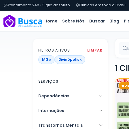
Atendimento 24h • Sigilo absoluto
Clínicas em todo o Brasil
Home
Sobre Nós
Buscar
Blog
Pl
FILTROS ATIVOS
LIMPAR
×
×
MG
Divinópolis
1 C
SERVIÇOS
D
Dependências
Internações
Transtornos Mentais