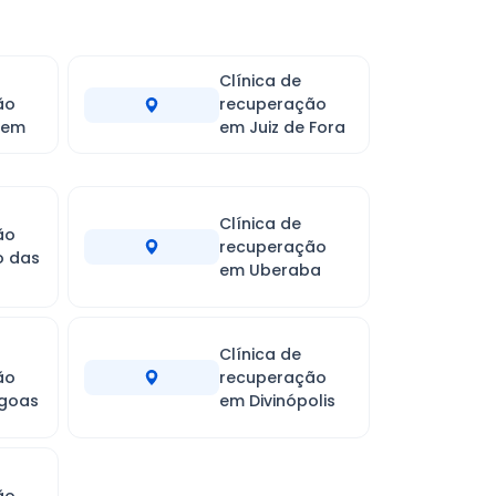
Clínica de
ão
recuperação
gem
em Juiz de Fora
Clínica de
ão
recuperação
o das
em Uberaba
Clínica de
ão
recuperação
agoas
em Divinópolis