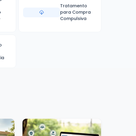
Tratamento
o
para Compra
e
Compulsiva
o
ia