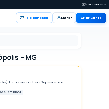
Fale conosco
Fale conosco
Entrar
Criar Conta
ópolis - MG
opolis) Tratamento Para Dependência
no e Feminino)