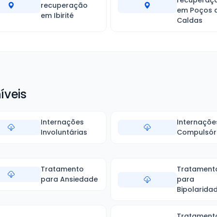
recuperaç
recuperação
em Poços 
em Ibirité
Caldas
íveis
Internações
Internaçõe
Involuntárias
Compulsór
Tratamento
Tratament
para Ansiedade
para
Bipolarida
Tratament