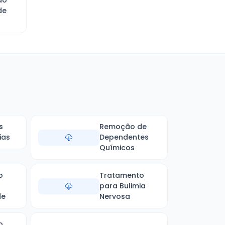
ão
de
s
Remoção de
ias
Dependentes
Químicos
o
Tratamento
para Bulimia
de
Nervosa
o