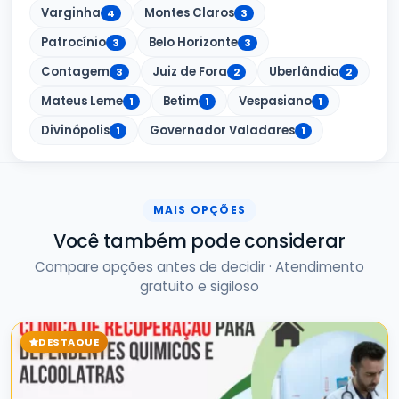
Varginha
Montes Claros
4
3
Patrocínio
Belo Horizonte
3
3
Contagem
Juiz de Fora
Uberlândia
3
2
2
Mateus Leme
Betim
Vespasiano
1
1
1
Divinópolis
Governador Valadares
1
1
MAIS OPÇÕES
Você também pode considerar
Compare opções antes de decidir · Atendimento
gratuito e sigiloso
DESTAQUE