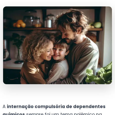
A
internação compulsória de dependentes
químicos
sempre foi um tema polêmico na