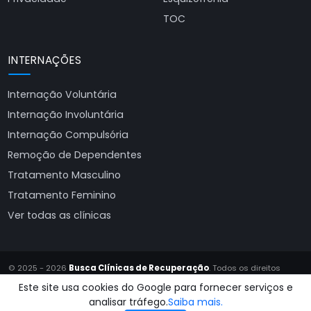
TOC
INTERNAÇÕES
Internação Voluntária
Internação Involuntária
Internação Compulsória
Remoção de Dependentes
Tratamento Masculino
Tratamento Feminino
Ver todas as clínicas
© 2025 - 2026
Busca Clínicas de Recuperação
. Todos os direitos
reservados.
Este site usa cookies do Google para fornecer serviços e
Site produzido por
Almeida Sites
analisar tráfego.
Saiba mais.