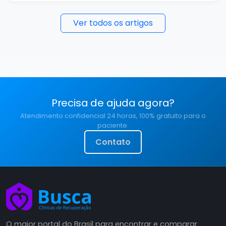
Ver todos os artigos
Precisa de ajuda agora?
Atendimento confidencial 24 horas, 100% gratuito para o
paciente.
Contato
O maior portal do Brasil para encontrar e comparar