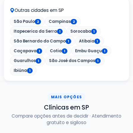
Outras cidades em SP
São Paulo
Campinas
2
2
Itapecerica da Serra
Sorocaba
1
1
São Bernardo do Campo
Atibaia
1
1
Caçapava
Cotia
Embu Guaçu
1
1
1
Guarulhos
São José dos Campos
1
1
Ibiúna
1
MAIS OPÇÕES
Clínicas em SP
Compare opções antes de decidir · Atendimento
gratuito e sigiloso