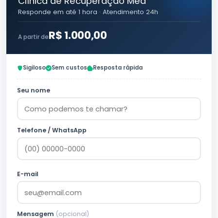
Clínica de Recuperação Med
Responde em até 1 hora · Atendimento 24h
R$ 1.000,00
A partir de
Sigiloso
Sem custos
Resposta rápida
Seu nome
Telefone / WhatsApp
E-mail
Mensagem
(opcional)