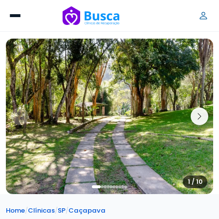
1 / 10
Home
/
Clínicas
/
SP
/
Caçapava