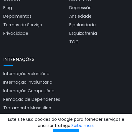
Blog
Depressão
Depoimentos
Ansiedade
Termos de Serviço
Bipolaridade
Privacidade
Esquizofrenia
TOC
INTERNAÇÕES
Internação Voluntária
Internação Involuntária
Internação Compulsória
Remoção de Dependentes
Tratamento Masculino
Tratamento Feminino
Este site usa cookies do Google para fornecer serviços e
Ver todas as clínicas
analisar tráfego.
Saiba mais.