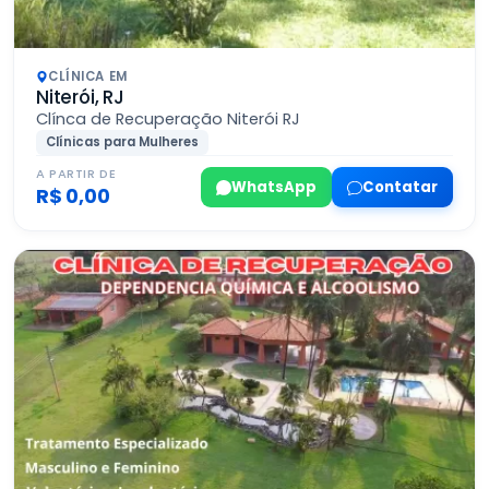
CLÍNICA EM
Niterói, RJ
Clínca de Recuperação Niterói RJ
Clínicas para Mulheres
A PARTIR DE
WhatsApp
Contatar
R$ 0,00