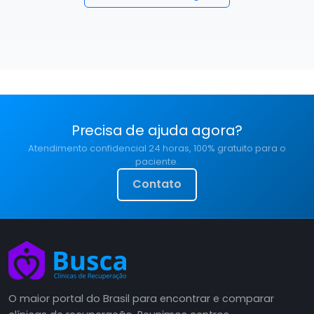
Precisa de ajuda agora?
Atendimento confidencial 24 horas, 100% gratuito para o
paciente.
Contato
O maior portal do Brasil para encontrar e comparar