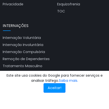
Privacidade
Esquizofrenia
TOC
INTERNAÇÕES
Internação Voluntária
Internação Involuntária
Internação Compulsória
Remoção de Dependentes
Tratamento Masculino
Tratamento Feminino
Este site usa cookies do Google para fornecer serviços e
Ver todas as clínicas
analisar tráfego.
Saiba mais.
Aceitar!
© 2025 - 2026
Busca Clínicas de Recuperação
. Todos os direitos
reservados.
Site produzido por
Almeida Sites