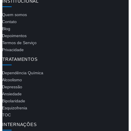
INSTITUCIONAL
Quem somos
Contato
Blog
Depoimentos
Termos de Serviço
Privacidade
TRATAMENTOS
Dependência Química
Alcoolismo
Depressão
Ansiedade
Bipolaridade
Esquizofrenia
TOC
INTERNAÇÕES