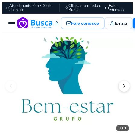
Atendimento 24h • Sigilo
Clínicas em todo o
Fale
absoluto
Brasil
conosco
Fale conosco
Entrar
1 / 9