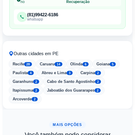
no
Recuperação
(81)99422-6186
whatsapp
Outras cidades em PE
Recife
Caruaru
Olinda
Goiana
28
14
6
5
Paulista
Abreu e Lima
Carpina
4
3
2
Garanhuns
Cabo de Santo Agostinho
2
2
Itapissuma
Jaboatão dos Guararapes
2
2
Arcoverde
2
MAIS OPÇÕES
Você também pode considerar