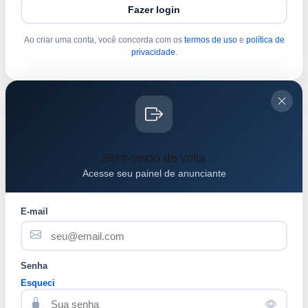
Fazer login
Ao criar uma conta, você concorda com os
termos de uso
e
política de
privacidade
.
Bem-vindo de volta
Acesse seu painel de anunciante
E-mail
Senha
Esqueci