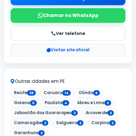
Chamar no WhatsApp
Ver telefone
Visitar site oficial
Outras cidades em PE
Recife
Caruaru
Olinda
28
14
6
Goiana
Paulista
Abreu e Lima
5
4
3
Jaboatão dos Guararapes
Arcoverde
2
2
Camaragibe
Salgueiro
Carpina
2
2
2
Garanhuns
2