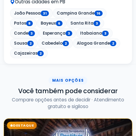
Outras cidades em PB
João Pessoa
Campina Grande
31
16
Patos
Bayeux
Santa Rita
8
6
3
Conde
Esperança
Itabaiana
3
3
3
Sousa
Cabedelo
Alagoa Grande
2
2
2
Cajazeiras
2
MAIS OPÇÕES
Você também pode considerar
Compare opções antes de decidir · Atendimento
gratuito e sigiloso
DESTAQUE