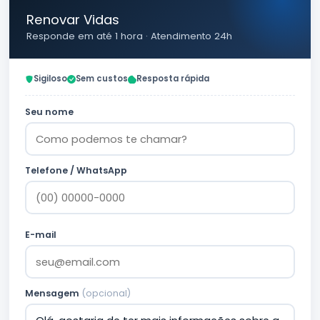
Renovar Vidas
Responde em até 1 hora · Atendimento 24h
Sigiloso
Sem custos
Resposta rápida
Seu nome
Telefone / WhatsApp
E-mail
Mensagem
(opcional)