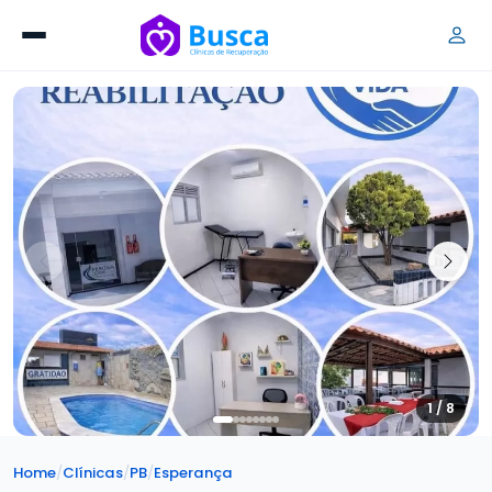
1 / 8
Home
/
Clínicas
/
PB
/
Esperança