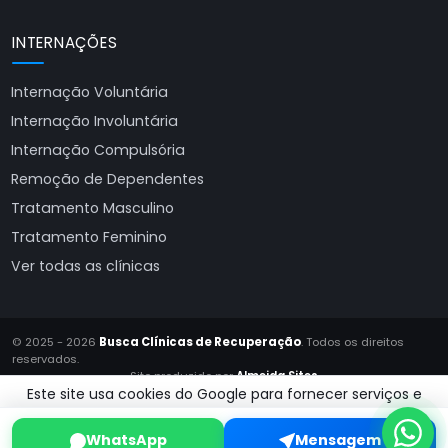
INTERNAÇÕES
Internação Voluntária
Internação Involuntária
Internação Compulsória
Remoção de Dependentes
Tratamento Masculino
Tratamento Feminino
Ver todas as clínicas
© 2025 - 2026
Busca Clínicas de Recuperação
. Todos os direitos
reservados.
Site produzido por
Almeida Sites
Este site usa cookies do Google para fornecer serviços e
analisar tráfego.
Saiba mais.
WhatsApp
Mensagem
Aceitar!