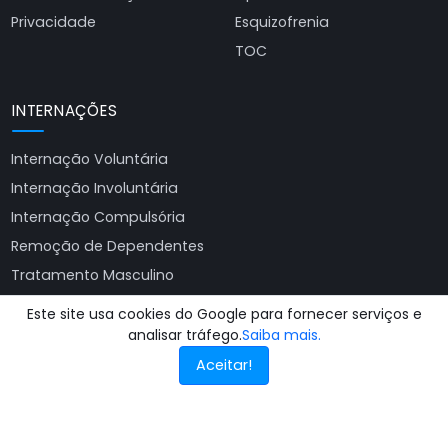
Privacidade
Esquizofrenia
TOC
INTERNAÇÕES
Internação Voluntária
Internação Involuntária
Internação Compulsória
Remoção de Dependentes
Tratamento Masculino
Tratamento Feminino
Este site usa cookies do Google para fornecer serviços e
Ver todas as clínicas
analisar tráfego.
Saiba mais.
Aceitar!
© 2025 - 2026
Busca Clínicas de Recuperação
. Todos os direitos
reservados.
Site produzido por
Almeida Sites