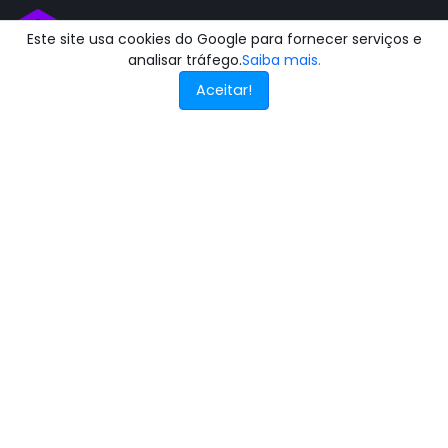
Este site usa cookies do Google para fornecer serviços e
analisar tráfego.
Saiba mais.
Aceitar!
O maior portal do Brasil para encontrar e comparar
clínicas de recuperação. Reunimos centros
especializados em dependências, internações e
transtornos mentais em todo o país.
ATENDIMENTO 24 HORAS
+
COBERTURA
Todo o Brasil
INSTITUCIONAL
TRATAMENTOS
Quem somos
Dependência Química