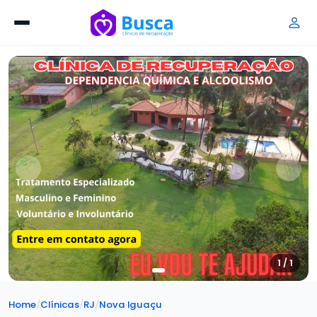
1 / 1
Home
/
Clínicas
/
RJ
/
Nova Iguaçu