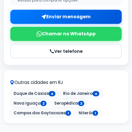
estado para comparar opções.
Enviar mensagem
Chamar no WhatsApp
Ver telefone
Outras cidades em RJ
Duque de Caxias
Rio de Janeiro
4
4
Nova Iguaçu
Seropédica
2
2
Campos dos Goytacazes
Niterói
1
1