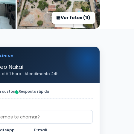
Ver fotos (11)
LÍNICA
keo Nakai
até 1 hora · Atendimento 24h
 custos
Resposta rápida
hatsApp
E-mail