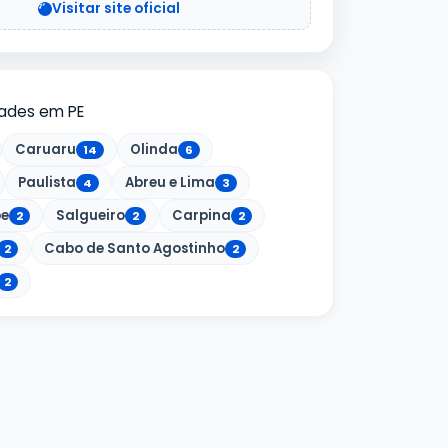
Visitar site oficial
dades em PE
Caruaru
Olinda
14
6
Paulista
Abreu e Lima
4
3
e
Salgueiro
Carpina
2
2
2
Cabo de Santo Agostinho
2
2
2