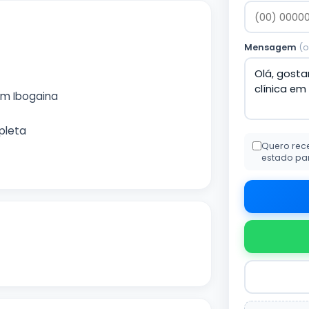
Mensagem
(o
om Ibogaina
mpleta
Quero rec
estado pa