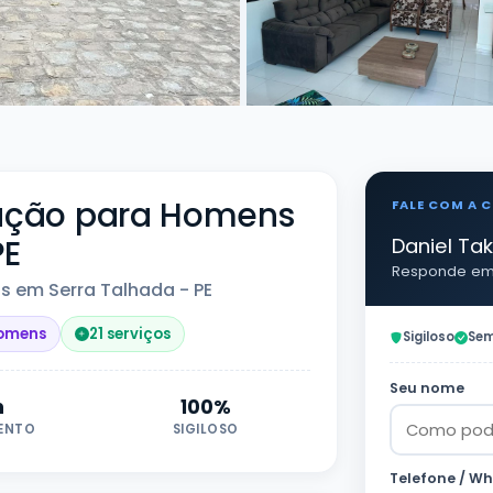
ração para Homens
FALE COM A C
PE
Daniel Ta
Responde em 
 em Serra Talhada - PE
Homens
21 serviços
Sigiloso
Sem
Seu nome
h
100%
ENTO
SIGILOSO
Telefone / W