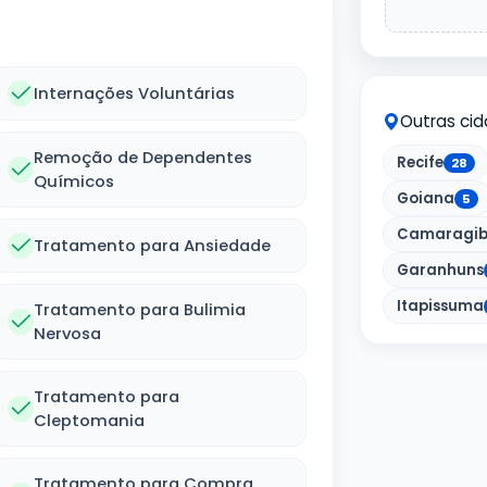
Internações Voluntárias
Outras ci
Remoção de Dependentes
Recife
28
Químicos
Goiana
5
Camaragib
Tratamento para Ansiedade
Garanhuns
Itapissuma
Tratamento para Bulimia
Nervosa
Tratamento para
Cleptomania
Tratamento para Compra