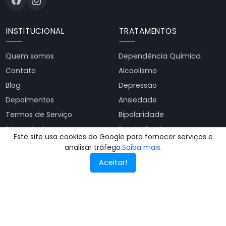
INSTITUCIONAL
TRATAMENTOS
Quem somos
Dependência Química
Contato
Alcoolismo
Blog
Depressão
Depoimentos
Ansiedade
Termos de Serviço
Bipolaridade
Privacidade
Esquizofrenia
Este site usa cookies do Google para fornecer serviços e
TOC
analisar tráfego.
Saiba mais.
Aceitar!
INTERNAÇÕES
Internação Voluntária
Internação Involuntária