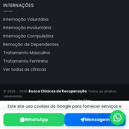
INTERNAÇÕES
Internação Voluntária
Internação Involuntária
Internação Compulsória
Remoção de Dependentes
Tratamento Masculino
Tratamento Feminino
Ver todas as clínicas
© 2025 - 2026
Busca Clínicas de Recuperação
. Todos os direitos
reservados.
Site produzido por
Almeida Sites
Este site usa cookies do Google para fornecer serviços e
analisar tráfego.
Saiba mais.
WhatsApp
Mensagem
Aceitar!