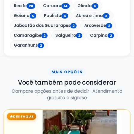
Recife
Caruaru
Olinda
28
14
6
Goiana
Paulista
Abreu e Lima
5
4
3
Jaboatão dos Guararapes
Arcoverde
2
2
Camaragibe
Salgueiro
Carpina
2
2
2
Garanhuns
2
MAIS OPÇÕES
Você também pode considerar
Compare opções antes de decidir · Atendimento
gratuito e sigiloso
DESTAQUE