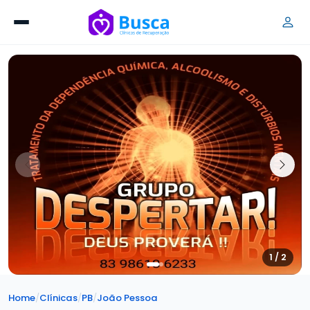
1 / 2
Home
/
Clínicas
/
PB
/
João Pessoa