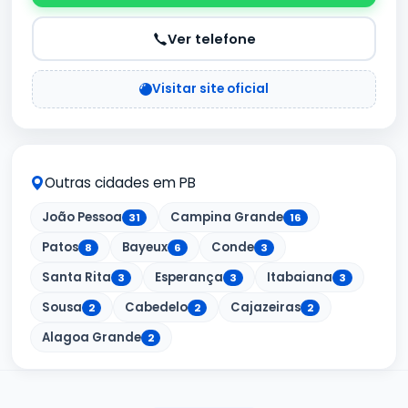
Ver telefone
Visitar site oficial
Outras cidades em PB
João Pessoa
Campina Grande
31
16
Patos
Bayeux
Conde
8
6
3
Santa Rita
Esperança
Itabaiana
3
3
3
Sousa
Cabedelo
Cajazeiras
2
2
2
Alagoa Grande
2