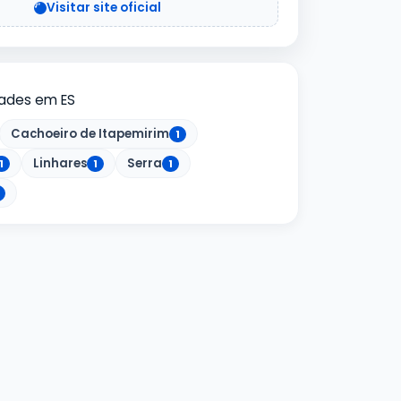
Visitar site oficial
dades em ES
Cachoeiro de Itapemirim
1
Linhares
Serra
1
1
1