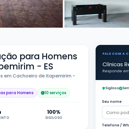
ração para Homens
FALE COM A C
pemirim - ES
Clínicas R
Responde em 
s em Cachoeiro de Itapemirim -
Sigiloso
Sem
cas para Homens
10 serviços
Seu nome
h
100%
ENTO
SIGILOSO
Telefone / W