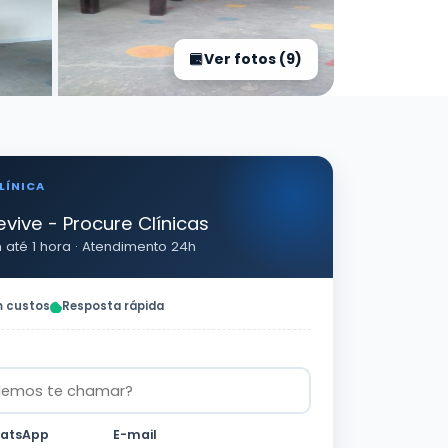
Ver fotos (9)
LÍNICA
evive - Procure Clínicas
até 1 hora · Atendimento 24h
 custos
Resposta rápida
hatsApp
E-mail