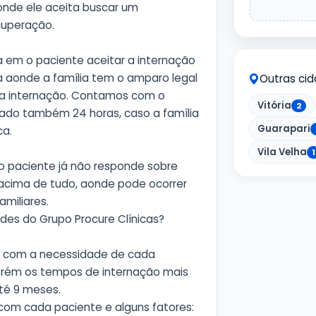
onde ele aceita buscar um
cuperação.
 em o paciente aceitar a internação
ia aonde a família tem o amparo legal
Outras ci
ar a internação. Contamos com o
Vitória
2
zado também 24 horas, caso a família
Guarapari
ca.
Vila Velha
1
 o paciente já não responde sobre
acima de tudo, aonde pode ocorrer
amiliares.
des do Grupo Procure Clínicas?
o com a necessidade de cada
orém os tempos de internação mais
té 9 meses.
com cada paciente e alguns fatores: