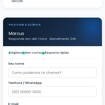
decidir.
FALE COM A CLÍNICA
Marcus
Responde em até 1 hora · Atendimento 24h
Sigiloso
Sem custos
Resposta rápida
Seu nome
Telefone / WhatsApp
E-mail