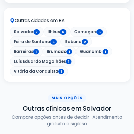
Outras cidades em BA
Salvador
Ilhéus
Camaçari
7
6
5
Feira de Santana
Itabuna
5
2
Barreiras
Brumado
Guanambi
1
1
1
Luís Eduardo Magalhães
1
Vitória da Conquista
1
MAIS OPÇÕES
Outras clínicas em Salvador
Compare opções antes de decidir · Atendimento
gratuito e sigiloso