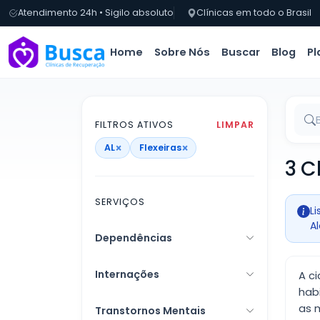
Atendimento 24h • Sigilo absoluto
Clínicas em todo o Brasil
Home
Sobre Nós
Buscar
Blog
Pl
FILTROS ATIVOS
LIMPAR
×
×
AL
Flexeiras
3 C
SERVIÇOS
L
A
Dependências
Internações
A c
hab
as 
Transtornos Mentais