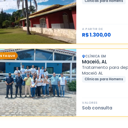
Clínicas para Homens
A PARTIR DE
R$ 1.300,00
ESTAQUE
CLÍNICA EM
Maceió, AL
Tratamento para dep
Maceió AL
Clínicas para Homens
VALORES
Sob consulta