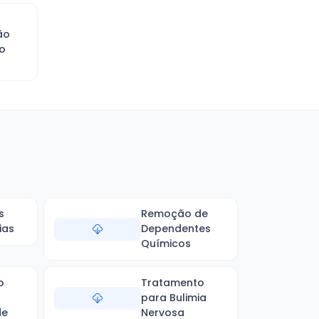
ão
o
s
Remoção de
ias
Dependentes
Químicos
o
Tratamento
para Bulimia
de
Nervosa