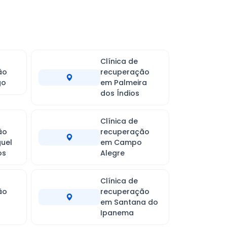
Clínica de
ão
recuperação
go
em Palmeira
dos Índios
Clínica de
ão
recuperação
uel
em Campo
os
Alegre
Clínica de
ão
recuperação
em Santana do
Ipanema