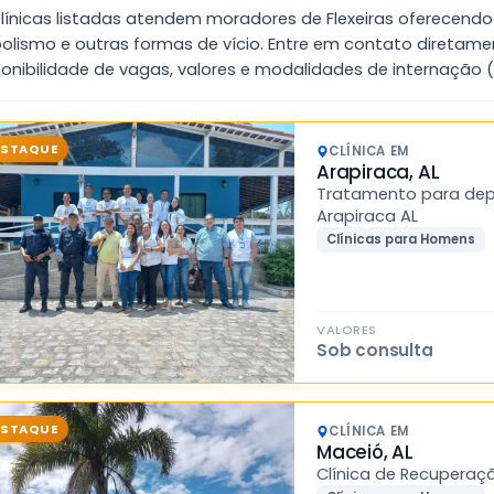
clínicas listadas atendem moradores de Flexeiras oferecen
oolismo e outras formas de vício. Entre em contato diretame
onibilidade de vagas, valores e modalidades de internação (v
ESTAQUE
CLÍNICA EM
Arapiraca, AL
Tratamento para dep
Arapiraca AL
Clínicas para Homens
VALORES
Sob consulta
ESTAQUE
CLÍNICA EM
Maceió, AL
Clínica de Recuperaç