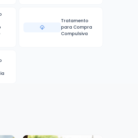
o
Tratamento
o
para Compra
e
Compulsiva
o
ia