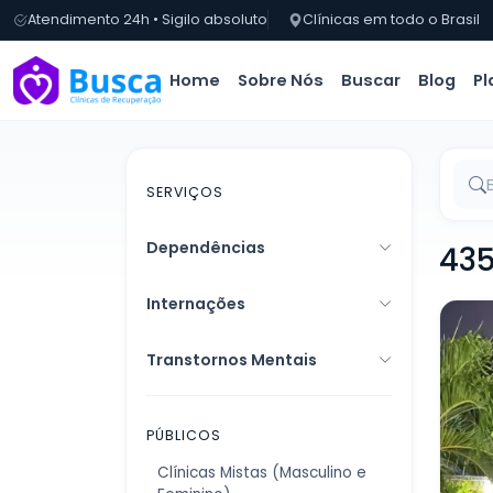
Atendimento 24h • Sigilo absoluto
Clínicas em todo o Brasil
Home
Sobre Nós
Buscar
Blog
Pl
SERVIÇOS
Dependências
435
Internações
Transtornos Mentais
PÚBLICOS
Clínicas Mistas (Masculino e