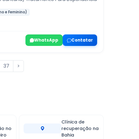
no e Feminino)
WhatsApp
Contatar
37
>
Clínica de
ão no
recuperação na
iro
Bahia