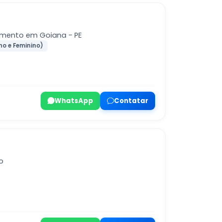
imento em Goiana - PE
no e Feminino)
WhatsApp
Contatar
o