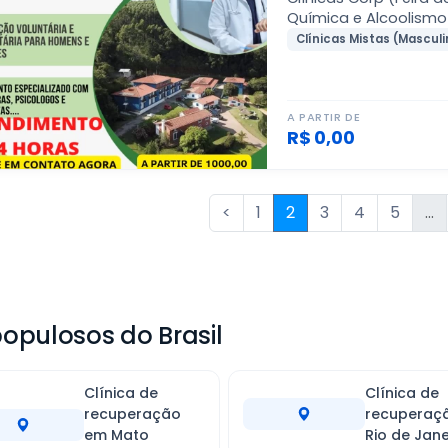
Química e Alcoolismo
Clínicas Mistas (Masculi
A PARTIR DE
R$ 0,00
<
1
2
3
4
5
...
opulosos do Brasil
Clínica de
Clínica de
recuperação
recuperaç
em Mato
Rio de Jane