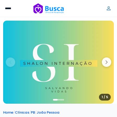
1 / 5
Home
/
Clínicas
/
PB
/
João Pessoa