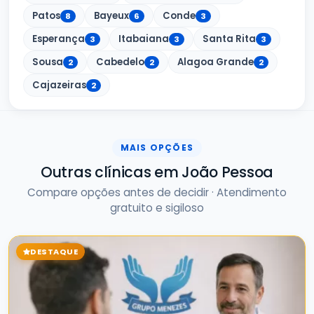
Patos
Bayeux
Conde
8
6
3
Esperança
Itabaiana
Santa Rita
3
3
3
Sousa
Cabedelo
Alagoa Grande
2
2
2
Cajazeiras
2
MAIS OPÇÕES
Outras clínicas em João Pessoa
Compare opções antes de decidir · Atendimento
gratuito e sigiloso
DESTAQUE